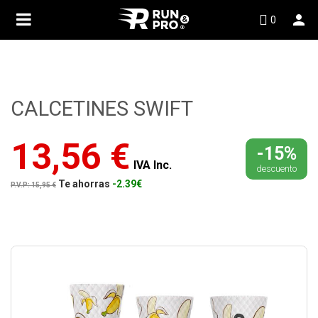

0
CALCETINES SWIFT
CALCETINES
13,56 €
-15%
SWIFT
IVA Inc.
descuento
Te ahorras
-2.39€
P.V.P: 15,95 €