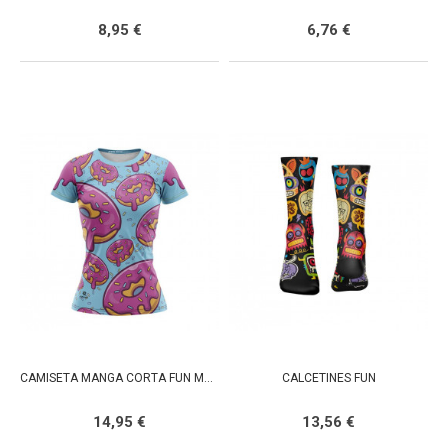
9,95 €
7,
Precio base
Precio
Precio base
Precio
8,95 €
6,76 €
CAMISETA MANGA CORTA FUN MUJER
CALCETINES FUN
15
Precio
Precio base
Precio
14,95 €
13,56 €